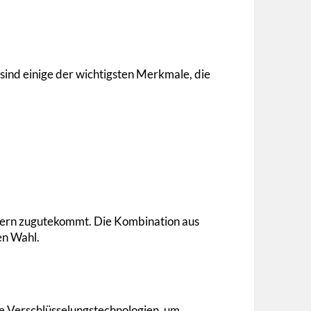
 sind einige der wichtigsten Merkmale, die
ielern zugutekommt. Die Kombination aus
en Wahl.
che Verschlüsselungstechnologien, um