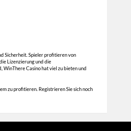
 Sicherheit. Spieler profitieren von
die Lizenzierung und die
d, WinThere Casino hat viel zu bieten und
 zu profitieren. Registrieren Sie sich noch