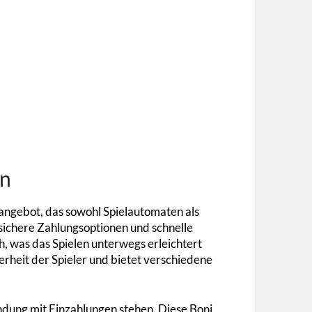
en
angebot, das sowohl Spielautomaten als
 sichere Zahlungsoptionen und schnelle
h, was das Spielen unterwegs erleichtert
herheit der Spieler und bietet verschiedene
indung mit Einzahlungen stehen. Diese Boni