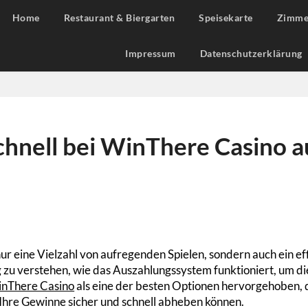
Home
Restaurant & Biergarten
Speisekarte
Zimme
Impressum
Datenschutzerklärung
schnell bei WinThere Casino 
ur eine Vielzahl von aufregenden Spielen, sondern auch ein e
ig zu verstehen, wie das Auszahlungssystem funktioniert, um 
nThere Casino
als eine der besten Optionen hervorgehoben, 
ie Ihre Gewinne sicher und schnell abheben können.