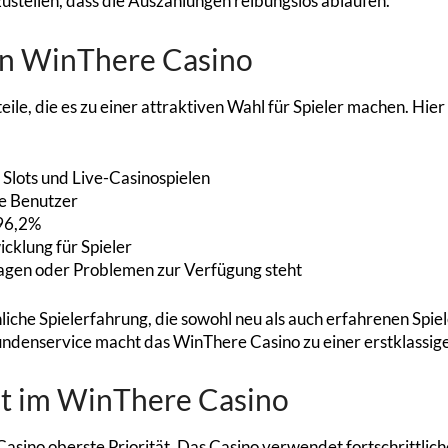
ustellen, dass die Auszahlungen reibungslos ablaufen.
on WinThere Casino
ile, die es zu einer attraktiven Wahl für Spieler machen. Hier
h Slots und Live-Casinospielen
ue Benutzer
 96,2%
cklung für Spieler
ragen oder Problemen zur Verfügung steht
liche Spielerfahrung, die sowohl neu als auch erfahrenen Sp
undenservice macht das WinThere Casino zu einer erstklassig
it im WinThere Casino
Casino oberste Priorität. Das Casino verwendet fortschrittli