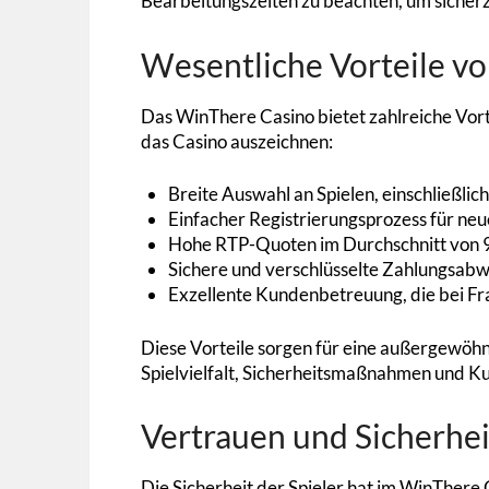
Bearbeitungszeiten zu beachten, um sicherz
Wesentliche Vorteile v
Das WinThere Casino bietet zahlreiche Vorte
das Casino auszeichnen:
Breite Auswahl an Spielen, einschließlic
Einfacher Registrierungsprozess für ne
Hohe RTP-Quoten im Durchschnitt von
Sichere und verschlüsselte Zahlungsabwi
Exzellente Kundenbetreuung, die bei F
Diese Vorteile sorgen für eine außergewöhn
Spielvielfalt, Sicherheitsmaßnahmen und K
Vertrauen und Sicherhe
Die Sicherheit der Spieler hat im WinThere 