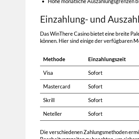
Hohe monatliche Auszahlungsgrenzen b
Einzahlung- und Auszah
Das WinThere Casino bietet eine breite Pal
können. Hier sind einige der verfügbaren 
Methode
Einzahlungszeit
Visa
Sofort
Mastercard
Sofort
Skrill
Sofort
Neteller
Sofort
Die verschiedenen Zahlungsmethoden ermöglic