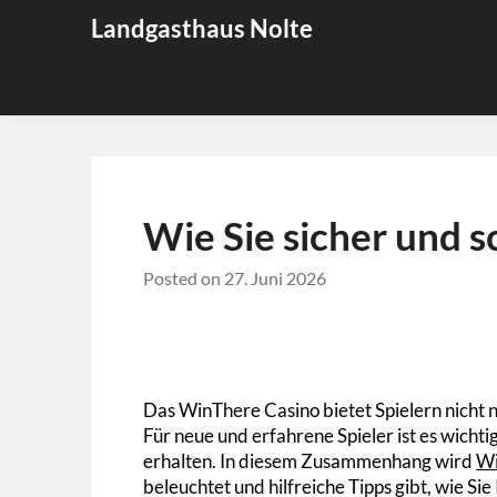
Landgasthaus Nolte
Wie Sie sicher und 
Posted on
27. Juni 2026
Das WinThere Casino bietet Spielern nicht n
Für neue und erfahrene Spieler ist es wicht
erhalten. In diesem Zusammenhang wird
Wi
beleuchtet und hilfreiche Tipps gibt, wie S