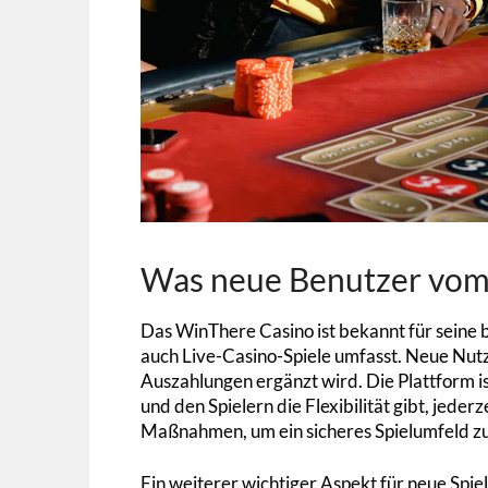
Was neue Benutzer vom
Das WinThere Casino ist bekannt für seine 
auch Live-Casino-Spiele umfasst. Neue Nutz
Auszahlungen ergänzt wird. Die Plattform is
und den Spielern die Flexibilität gibt, jede
Maßnahmen, um ein sicheres Spielumfeld zu
Ein weiterer wichtiger Aspekt für neue Spie