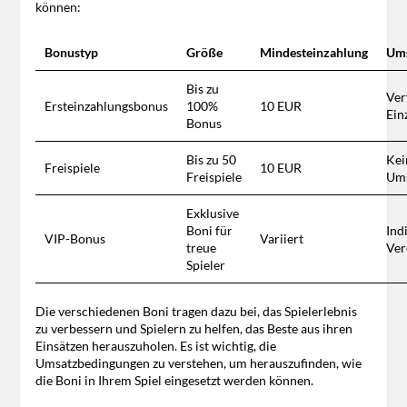
können:
Bonustyp
Größe
Mindesteinzahlung
Ums
Bis zu
Ver
Ersteinzahlungsbonus
100%
10 EUR
Ein
Bonus
Bis zu 50
Kei
Freispiele
10 EUR
Freispiele
Ums
Exklusive
Boni für
Ind
VIP-Bonus
Variiert
treue
Ver
Spieler
Die verschiedenen Boni tragen dazu bei, das Spielerlebnis
zu verbessern und Spielern zu helfen, das Beste aus ihren
Einsätzen herauszuholen. Es ist wichtig, die
Umsatzbedingungen zu verstehen, um herauszufinden, wie
die Boni in Ihrem Spiel eingesetzt werden können.