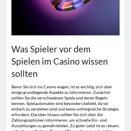
Was Spieler vor dem
Spielen im Casino wissen
sollten
Bevor Sie sich ins Casino wagen, ist es wichtig, sich über
einige grundlegende Aspekte zu informieren. Zunächst
sollten Sie die verschiedenen Spiele und deren Regeln
kennen. Spielautomaten sind besonders beliebt, da sie
einfach zu verstehen sind und keine umfangreiche Strategie
erfordern. Darüber hinaus sollten Sie sich über die
Zahlungsoptionen informieren, um schnelle Ein- und
Auszahlungen zu gewährleisten. Zu guter Letzt ist es ratsam,