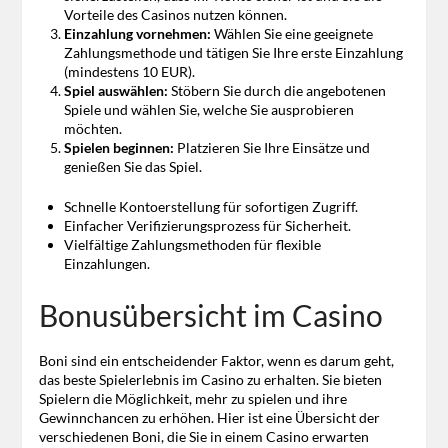
Vorteile des Casinos nutzen können.
Einzahlung vornehmen:
Wählen Sie eine geeignete
Zahlungsmethode und tätigen Sie Ihre erste Einzahlung
(mindestens 10 EUR).
Spiel auswählen:
Stöbern Sie durch die angebotenen
Spiele und wählen Sie, welche Sie ausprobieren
möchten.
Spielen beginnen:
Platzieren Sie Ihre Einsätze und
genießen Sie das Spiel.
Schnelle Kontoerstellung für sofortigen Zugriff.
Einfacher Verifizierungsprozess für Sicherheit.
Vielfältige Zahlungsmethoden für flexible
Einzahlungen.
Bonusübersicht im Casino
Boni sind ein entscheidender Faktor, wenn es darum geht,
das beste Spielerlebnis im Casino zu erhalten. Sie bieten
Spielern die Möglichkeit, mehr zu spielen und ihre
Gewinnchancen zu erhöhen. Hier ist eine Übersicht der
verschiedenen Boni, die Sie in einem Casino erwarten