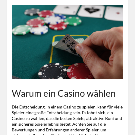
Warum ein Casino wählen
Die Entscheidung, in einem Casino zu spielen, kann für viele
Spieler eine große Entscheidung sein. Es lohnt sich, ein
Casino zu wählen, das die besten Spiele, attraktive Boni und
ein sicheres Spielerlebnis bietet. Achten Sie auf die
Bewertungen und Erfahrungen anderer Spieler, um