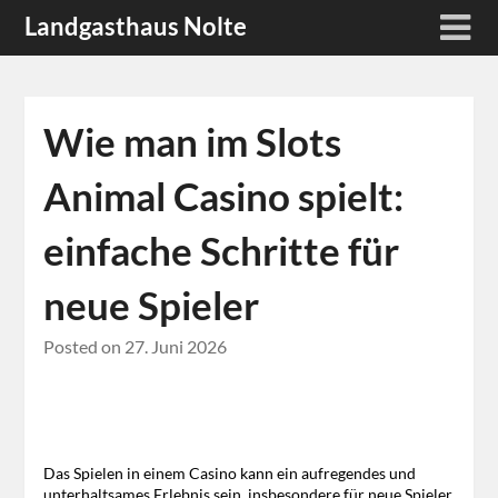
Landgasthaus Nolte
Wie man im Slots
Animal Casino spielt:
einfache Schritte für
neue Spieler
Posted on
27. Juni 2026
Das Spielen in einem Casino kann ein aufregendes und
unterhaltsames Erlebnis sein, insbesondere für neue Spieler.