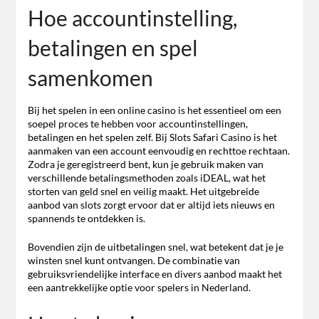
Hoe accountinstelling,
betalingen en spel
samenkomen
Bij het spelen in een online casino is het essentieel om een
soepel proces te hebben voor accountinstellingen,
betalingen en het spelen zelf. Bij Slots Safari Casino is het
aanmaken van een account eenvoudig en rechttoe rechtaan.
Zodra je geregistreerd bent, kun je gebruik maken van
verschillende betalingsmethoden zoals iDEAL, wat het
storten van geld snel en veilig maakt. Het uitgebreide
aanbod van slots zorgt ervoor dat er altijd iets nieuws en
spannends te ontdekken is.
Bovendien zijn de uitbetalingen snel, wat betekent dat je je
winsten snel kunt ontvangen. De combinatie van
gebruiksvriendelijke interface en divers aanbod maakt het
een aantrekkelijke optie voor spelers in Nederland.