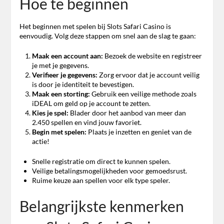
Hoe te beginnen
Het beginnen met spelen bij Slots Safari Casino is
eenvoudig. Volg deze stappen om snel aan de slag te gaan:
Maak een account aan:
Bezoek de website en registreer
je met je gegevens.
Verifieer je gegevens:
Zorg ervoor dat je account veilig
is door je identiteit te bevestigen.
Maak een storting:
Gebruik een veilige methode zoals
iDEAL om geld op je account te zetten.
Kies je spel:
Blader door het aanbod van meer dan
2.450 spellen en vind jouw favoriet.
Begin met spelen:
Plaats je inzetten en geniet van de
actie!
Snelle registratie om direct te kunnen spelen.
Veilige betalingsmogelijkheden voor gemoedsrust.
Ruime keuze aan spellen voor elk type speler.
Belangrijkste kenmerken