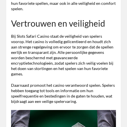
hun favoriete spellen, maar ook in alle veiligheid en comfort
spelen.
Vertrouwen en veiligheid
Bij Slots Safari Casino staat de veiligheid van spelers
voorop. Het casino is volledig gelicentieerd en houdt zich
aan strenge regelgeving om ervoor te zorgen dat de spellen
eerlijk en transparant zijn. Alle persoonlijke gegevens
worden beschermd met geavanceerde
encryptietechnologieën, zodat spelers zich veilig voelen bij
het doen van stortingen en het spelen van hun favoriete
games.
Daarnaast promoot het casino verantwoord spelen. Spelers
hebben toegang tot tools en informatie om hun
speelfrequentie en bestedingen in de gaten te houden, wat
bijdraagt aan een veilige spelervaring.