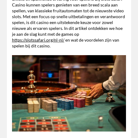
Casino kunnen spelers genieten van een breed scala aan
spellen, van klassieke fruitautomaten tot de nieuwste video
slots. Met een focus op snelle uitbetalingen en verantwoord
spelen, is dit casino een uitstekende keuze voor zowel
nieuwe als ervaren spelers. In dit artikel ontdekken we hoe
je aan de slag kunt met de games op
https://slotssafari.org/nl-nl/
en wat de voordelen zijn van
spelen bij dit casino.