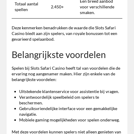
Een breed aanbod
Totaal aantal
2.450+
voor verschillende
spellen
smaken.
Deze kenmerken benadrukken de waarde die Slots Safari
Casino biedt aan zijn spelers, van royale bonussen tot een
gevarieerd spelaanbod.
Belangrijkste voordelen
Spelen bij Slots Safari Casino heeft tal van voordelen die de
ervaring nog aangenamer maken. Hier zijn enkele van de
belangrijkste voordelen:
Uitstekende klantenservice voor assistentie bij vragen.
Verantwoordelijk speelbeleid om spelers te
beschermen.
Gebruiksvriendelijke interface voor een gemakkelijke
navigatie.
Mobiele gaming mogelijkheden voor spelen onderweg.
Met deze voordelen kunnen spelers niet alleen genieten van