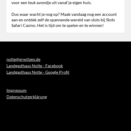
voor een leuk avondje uit vanaf je eigen huis.
Dus waar wacht je nog op? Maak vandaag nog een account
aan en ontdek zelf de spannende wereld van slots bij Slots
Safari Casino. Het is tijd om te spelen en te winnen!
nolte@erwitzen.de
Landgasthaus Nolte - Facebook
Landgasthaus Nolte - Google Profil
Impressum
Datenschutzerklärung