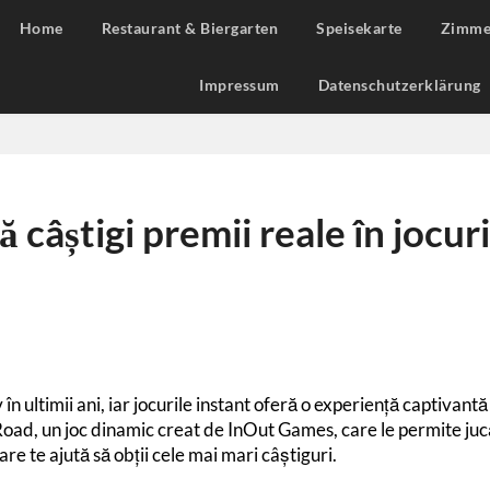
Home
Restaurant & Biergarten
Speisekarte
Zimme
Impressum
Datenschutzerklärung
câștigi premii reale în jocuri
v în ultimii ani, iar jocurile instant oferă o experiență captiva
d, un joc dinamic creat de InOut Games, care le permite jucăto
are te ajută să obții cele mai mari câștiguri.