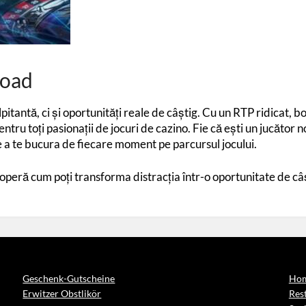
Road
itantă, ci și oportunități reale de câștig. Cu un RTP ridicat, b
entru toți pasionații de jocuri de cazino. Fie că ești un jucăto
de a te bucura de fiecare moment pe parcursul jocului.
operă cum poți transforma distracția într-o oportunitate de câ
Geschenk-Gutscheine
Ho
Erwitzer Obstlikör
Res