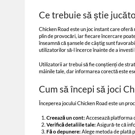
Ce trebuie să știe jucăto
Chicken Road este un joc instant care oferă n
plin de provocări, iar fiecare încercare poa
înseamnă că șansele de câștig sunt favorabi
utilizatorilor să-l încerce înainte de a investi 
Utilizatorii ar trebui să fie conștienți de st
mâinile tale, dar informarea corectă este ese
Cum să începi să joci C
Începerea jocului Chicken Road este un proces
Creează un cont:
Accesează platforma de
Verifică detaliile tale:
Asigură-te că info
Fă o depunere:
Alege metoda de plată pr