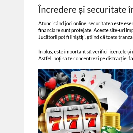
Încredere și securitate 
Atunci când joci online, securitatea este ese
financiare sunt protejate. Aceste site-uri i
Jucătorii pot fi liniștiți, știind că toate tra
În plus, este important să verifici licențele
Astfel, poți să te concentrezi pe distracție, făr