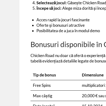
Selectează jocul:
Găsește Chicken Road î
Începe să joci:
Alege miza dorită și înce
Acces rapid la jocuri fascinante
Oferte și bonusuri atractive
Posibilitatea de a juca în modul demo
Bonusuri disponibile în
Chicken Road nu doar că oferă o experiență 
tabelă evidențiază detaliile legate de bonusu
Tip de bonus
Dimensiune
Free Spins
multiplicatori
Max câștig
20,000 € sau