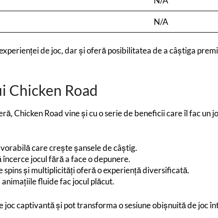
N/A
N/A
erienței de joc, dar și oferă posibilitatea de a câștiga premii
lui Chicken Road
ă, Chicken Road vine și cu o serie de beneficii care îl fac un j
avorabilă care crește șansele de câștig.
 încerce jocul fără a face o depunere.
pins și multiplicități oferă o experiență diversificată.
animațiile fluide fac jocul plăcut.
e joc captivantă și pot transforma o sesiune obișnuită de joc în