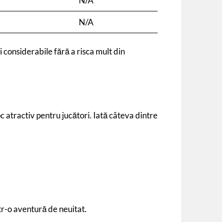
N/A
N/A
 considerabile fără a risca mult din
oc atractiv pentru jucători. Iată câteva dintre
tr-o aventură de neuitat.