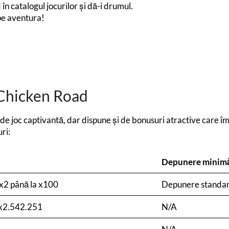
n catalogul jocurilor și dă-i drumul.
pe aventura!
 Chicken Road
de joc captivantă, dar dispune și de bonusuri atractive care 
ri:
Depunere minim
 x2 până la x100
Depunere standa
 x2.542.251
N/A