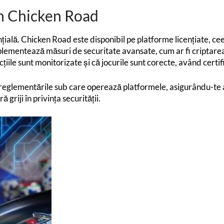
în Chicken Road
nțială. Chicken Road este disponibil pe platforme licențiate, ce
mplementează măsuri de securitate avansate, cum ar fi criptarea 
nzacțiile sunt monitorizate și că jocurile sunt corecte, având cert
 și reglementările sub care operează platformele, asigurându-te 
ă griji în privința securității.