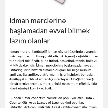
İdman mərclərinə
başlamadan əvvəl bilmək
lazım olanlar
İdman mərcləri, müxtəlif idman növləri üzərində oynanılan
mərc oyunlarıdır. Pinup, istifadəçilərə geniş çeşiddə idman
tədbirləri təklif edir, buna futbol, basketbol, tennis, boks və
MMA da daxildir. İdman mərclərinə başlamazdan əvvəl,
istifadəçilərin nəzərə almalı olduqları bir neçə mühüm
amil var. Bu amillər, platformanın iş prinsipləri, bonuslar,
əməliyyat sürəti və istifadəçi interfeysi ilə bağlıdır. Yaxşı
bir strategiya seçmək, mərclərinizi maksimum effektivliklə
idarə etməyə kömək edəcək.
Bundan əlavə, eSports turnirləri də populyarlaşır. Dota 2,
Counter-Strike və League of Legends kimi oyunlar,
istifadəçilərə canlı mərclərlə real vaxtda oynamağa imkan