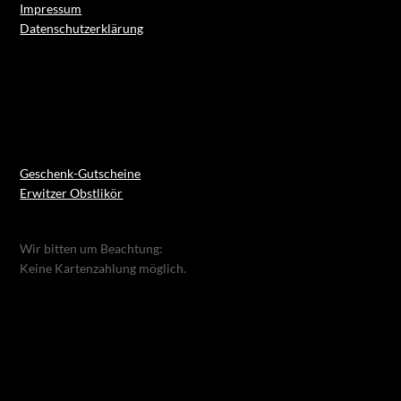
Impressum
Datenschutzerklärung
Geschenk-Gutscheine
Erwitzer Obstlikör
Wir bitten um Beachtung:
Keine Kartenzahlung möglich.