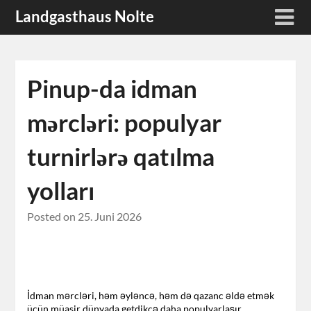
Landgasthaus Nolte
Pinup-da idman
mərcləri: populyar
turnirlərə qatılma
yolları
Posted on
25. Juni 2026
İdman mərcləri, həm əyləncə, həm də qazanc əldə etmək
üçün müasir dünyada getdikcə daha populyarlaşır.