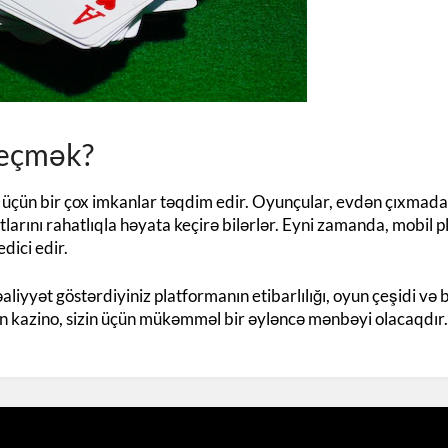
seçmək?
çün bir çox imkanlar təqdim edir. Oyunçular, evdən çıxmadan 
rını rahatlıqla həyata keçirə bilərlər. Eyni zamanda, mobil p
dici edir.
liyyət göstərdiyiniz platformanın etibarlılığı, oyun çeşidi və
yn kazino, sizin üçün mükəmməl bir əyləncə mənbəyi olacaqdır