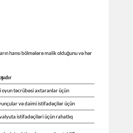
ların hansı bölmələrə malik olduğunu və hər
şıdır
i oyun təcrübəsi axtaranlar üçün
yunçular və daimi istifadəçilər üçün
valyuta istifadəçiləri üçün rahatlıq