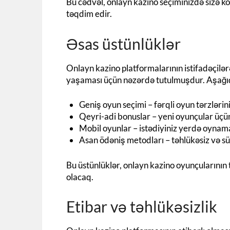
Bu cədvəl, onlayn kazino seçiminizdə sizə k
təqdim edir.
Əsas üstünlüklər
Onlayn kazino platformalarının istifadəçilə
yaşaması üçün nəzərdə tutulmuşdur. Aşağıda
Geniş oyun seçimi – fərqli oyun tərzlərin
Qeyri-adi bonuslar – yeni oyunçular üçü
Mobil oyunlar – istədiyiniz yerdə oynam
Asan ödəniş metodları – təhlükəsiz və sü
Bu üstünlüklər, onlayn kazino oyunçularının 
olacaq.
Etibar və təhlükəsizlik