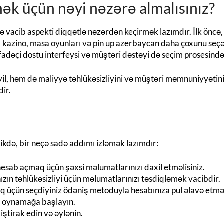
ək üçün nəyi nəzərə almalısınız?
ə vacib aspekti diqqətlə nəzərdən keçirmək lazımdır. İlk öncə,
lı kazino, masa oyunları və
pin up azerbaycan
daha çoxunu seçə 
ifadəçi dostu interfeysi və müştəri dəstəyi də seçim prosesində
yil, həm də maliyyə təhlükəsizliyini və müştəri məmnuniyyətini 
ir.
də, bir neçə sadə addımı izləmək lazımdır:
esab açmaq üçün şəxsi məlumatlarınızı daxil etməlisiniz.
zın təhlükəsizliyi üçün məlumatlarınızı təsdiqləmək vacibdir.
çün seçdiyiniz ödəniş metoduyla hesabınıza pul əlavə etməli
k oynamağa başlayın.
iştirak edin və əylənin.