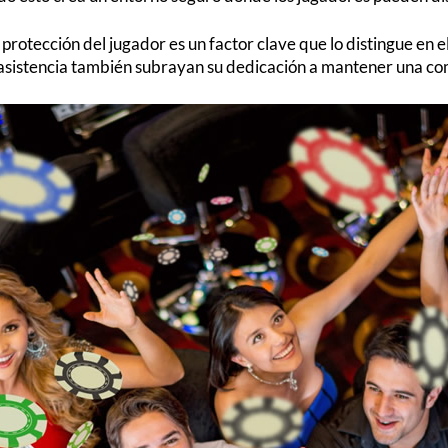
protección del jugador es un factor clave que lo distingue en e
a asistencia también subrayan su dedicación a mantener una c