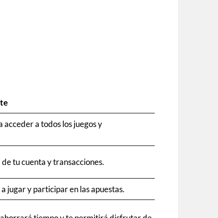
te
a acceder a todos los juegos y
 de tu cuenta y transacciones.
 jugar y participar en las apuestas.
 ahorrará tiempo y te permitirá disfrutar de