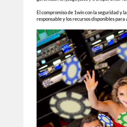
El compromiso de 1win con la seguridad y la 
responsable y los recursos disponibles par