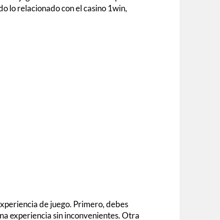
o lo relacionado con el casino 1win,
 experiencia de juego. Primero, debes
na experiencia sin inconvenientes. Otra