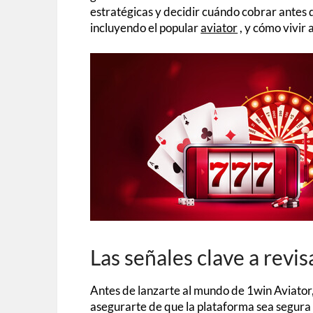
estratégicas y decidir cuándo cobrar antes d
incluyendo el popular
aviator
, y cómo vivir
Las señales clave a revis
Antes de lanzarte al mundo de 1win Aviator, 
asegurarte de que la plataforma sea segura 