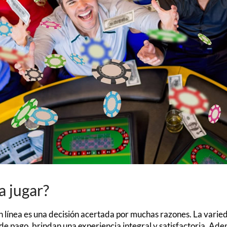
a jugar?
n línea es una decisión acertada por muchas razones. La varieda
de pago, brindan una experiencia integral y satisfactoria. Ade