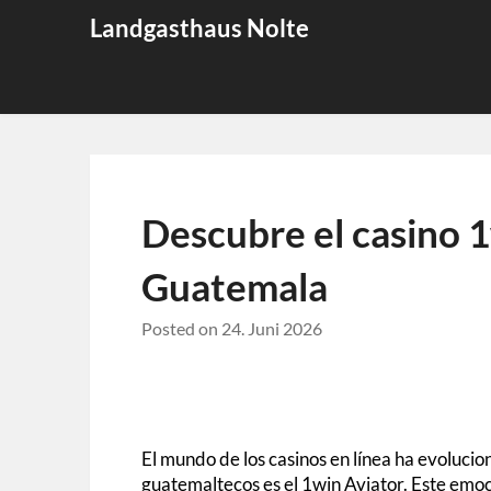
Landgasthaus Nolte
Descubre el casino 1
Guatemala
Posted on
24. Juni 2026
El mundo de los casinos en línea ha evoluci
guatemaltecos es el 1win Aviator. Este emoc