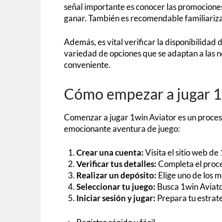
señal importante es conocer las promociones
ganar. También es recomendable familiarizars
Además, es vital verificar la disponibilida
variedad de opciones que se adaptan a las n
conveniente.
Cómo empezar a jugar 1
Comenzar a jugar 1win Aviator es un proces
emocionante aventura de juego:
Crear una cuenta:
Visita el sitio web d
Verificar tus detalles:
Completa el proces
Realizar un depósito:
Elige uno de los 
Seleccionar tu juego:
Busca 1win Aviator
Iniciar sesión y jugar:
Prepara tu estrate