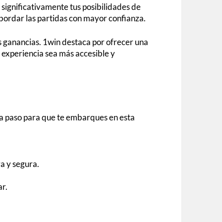
significativamente tus posibilidades de
abordar las partidas con mayor confianza.
us ganancias. 1win destaca por ofrecer una
 experiencia sea más accesible y
 a paso para que te embarques en esta
a y segura.
ar.