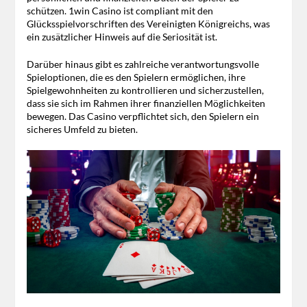
schützen. 1win Casino ist compliant mit den
Glücksspielvorschriften des Vereinigten Königreichs, was
ein zusätzlicher Hinweis auf die Seriosität ist.
Darüber hinaus gibt es zahlreiche verantwortungsvolle
Spieloptionen, die es den Spielern ermöglichen, ihre
Spielgewohnheiten zu kontrollieren und sicherzustellen,
dass sie sich im Rahmen ihrer finanziellen Möglichkeiten
bewegen. Das Casino verpflichtet sich, den Spielern ein
sicheres Umfeld zu bieten.