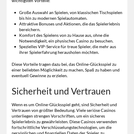
wichtigsten Vorteile:
Große Auswahl an Spielen, von klassischen Tischspielen
bis hin zu modernen Spielautomaten.
Attraktive Bonuses und Aktionen, die das Spielerlebnis
bereichern.
Komfort des Spielens von zu Hause aus, ohne die
Notwendigkeit, ein physisches Casino zu besuchen.
Spezielles VIP-Service für treue Spieler, die mehr aus
ihrer Spielerfahrung herausholen möchten.
Diese Vorteile tragen dazu bei, das Online-Glücksspiel zu
einer beliebten Möglichkeit zu machen, Spaß zu haben und
eventuell Gewinne zu erzielen.
Sicherheit und Vertrauen
Wenn es um Online-Glücksspiel geht, sind Sicherheit und
Vertrauen von größter Bedeutung. Viele seriöse Casinos
unterliegen strengen Vorschriften, um ein sicheres
Spielerlebnis zu gewährleisten. Diese Casinos verwenden
fortschrittliche Verschlüsselungstechnologien, um die
persönlichen und finanziellen Daten der Spieler zu