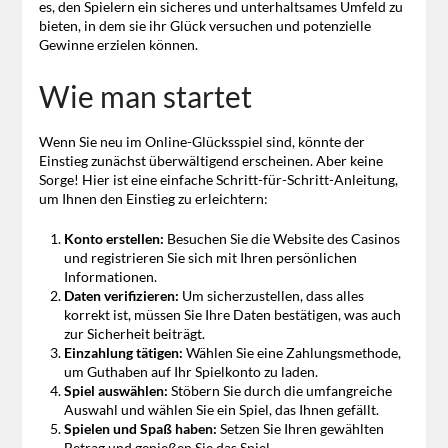
es, den Spielern ein sicheres und unterhaltsames Umfeld zu
bieten, in dem sie ihr Glück versuchen und potenzielle
Gewinne erzielen können.
Wie man startet
Wenn Sie neu im Online-Glücksspiel sind, könnte der
Einstieg zunächst überwältigend erscheinen. Aber keine
Sorge! Hier ist eine einfache Schritt-für-Schritt-Anleitung,
um Ihnen den Einstieg zu erleichtern:
Konto erstellen:
Besuchen Sie die Website des Casinos
und registrieren Sie sich mit Ihren persönlichen
Informationen.
Daten verifizieren:
Um sicherzustellen, dass alles
korrekt ist, müssen Sie Ihre Daten bestätigen, was auch
zur Sicherheit beiträgt.
Einzahlung tätigen:
Wählen Sie eine Zahlungsmethode,
um Guthaben auf Ihr Spielkonto zu laden.
Spiel auswählen:
Stöbern Sie durch die umfangreiche
Auswahl und wählen Sie ein Spiel, das Ihnen gefällt.
Spielen und Spaß haben:
Setzen Sie Ihren gewählten
Betrag und genießen Sie das Spiel.