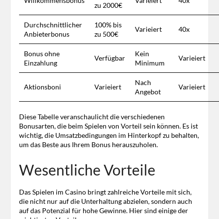
Willkommensbonus
Varieiert
40x
zu 2000€
Durchschnittlicher
100% bis
Varieiert
40x
Anbieterbonus
zu 500€
Bonus ohne
Kein
Verfügbar
Varieiert
Einzahlung
Minimum
Nach
Aktionsboni
Varieiert
Varieiert
Angebot
Diese Tabelle veranschaulicht die verschiedenen
Bonusarten, die beim Spielen von Vorteil sein können. Es ist
wichtig, die Umsatzbedingungen im Hinterkopf zu behalten,
um das Beste aus Ihrem Bonus herauszuholen.
Wesentliche Vorteile
Das Spielen im Casino bringt zahlreiche Vorteile mit sich,
die nicht nur auf die Unterhaltung abzielen, sondern auch
auf das Potenzial für hohe Gewinne. Hier sind einige der