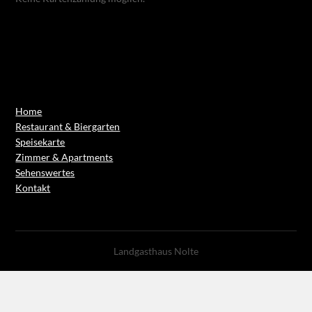
Home
Restaurant & Biergarten
Speisekarte
Zimmer & Apartments
Sehenswertes
Kontakt
Landgasthaus Nolte