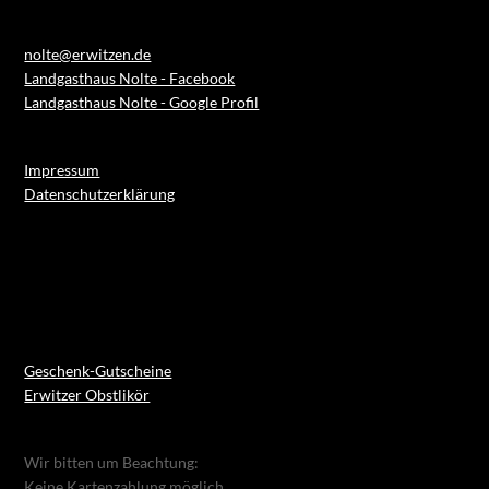
nolte@erwitzen.de
Landgasthaus Nolte - Facebook
Landgasthaus Nolte - Google Profil
Impressum
Datenschutzerklärung
Geschenk-Gutscheine
Erwitzer Obstlikör
Wir bitten um Beachtung:
Keine Kartenzahlung möglich.