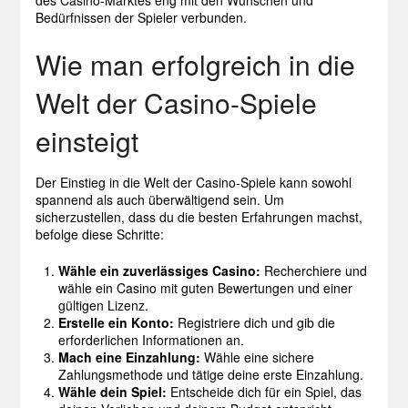
des Casino-Marktes eng mit den Wünschen und
Bedürfnissen der Spieler verbunden.
Wie man erfolgreich in die
Welt der Casino-Spiele
einsteigt
Der Einstieg in die Welt der Casino-Spiele kann sowohl
spannend als auch überwältigend sein. Um
sicherzustellen, dass du die besten Erfahrungen machst,
befolge diese Schritte:
Wähle ein zuverlässiges Casino:
Recherchiere und
wähle ein Casino mit guten Bewertungen und einer
gültigen Lizenz.
Erstelle ein Konto:
Registriere dich und gib die
erforderlichen Informationen an.
Mach eine Einzahlung:
Wähle eine sichere
Zahlungsmethode und tätige deine erste Einzahlung.
Wähle dein Spiel:
Entscheide dich für ein Spiel, das