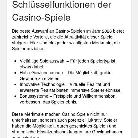
Schlüsselfunktionen der
Casino-Spiele
Die beste Auswahl an Casino-Spielen im Jahr 2026 bietet
zahlreiche Vorteile, die die Attraktivität dieser Spiele
steigern. Hier sind einige der wichtigsten Merkmale, die
Spieler anziehen:
Vielfältige Spielauswahl – Für jeden Spielertyp ist
etwas dabei.
Hohe Gewinnchancen – Die Möglichkeit, große
Gewinne zu erzielen.
Innovative Technologie – Virtuelle Realität und
erweiterte Realität bieten immersive Spielerlebnisse.
Bonussysteme – Freispiele und Willkommensboni
verbessern das Spielerlebnis.
Diese Merkmale machen Casino-Spiele nicht nur
unterhaltsam, sondern auch potenziell lukrativ. Spieler
haben die Möglichkeit, durch geschicktes Spielen und
strategische Einsatzentscheidungen ihre Gewinnchancen
zu maximieren.