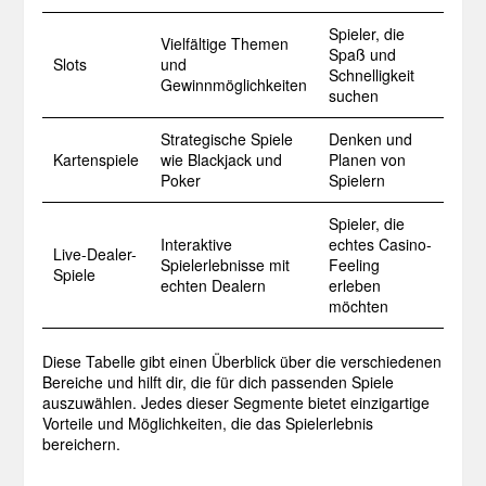
Spieler, die
Vielfältige Themen
Spaß und
Slots
und
Schnelligkeit
Gewinnmöglichkeiten
suchen
Strategische Spiele
Denken und
Kartenspiele
wie Blackjack und
Planen von
Poker
Spielern
Spieler, die
Interaktive
echtes Casino-
Live-Dealer-
Spielerlebnisse mit
Feeling
Spiele
echten Dealern
erleben
möchten
Diese Tabelle gibt einen Überblick über die verschiedenen
Bereiche und hilft dir, die für dich passenden Spiele
auszuwählen. Jedes dieser Segmente bietet einzigartige
Vorteile und Möglichkeiten, die das Spielerlebnis
bereichern.