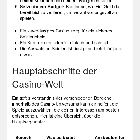
deinen Vorlieben und deinem Budget entspricht.
Setze dir ein Budget:
Bestimme, wie viel Geld du
bereit bist zu verlieren, um verantwortungsvoll zu
spielen.
Ein zuverlässiges Casino sorgt für ein sicheres
Spielerlebnis.
Ein Konto zu erstellen ist einfach und schnell.
Die Auswahl an Spielen ist riesig und bietet für jeden
etwas.
Hauptabschnitte der
Casino-Welt
Ein tiefes Verständnis der verschiedenen Bereiche
innerhalb des Casino-Universums kann dir helfen, die
Spiele auszuwählen, die deinen Interessen am besten
entsprechen. Hier ist eine Übersicht über die
Hauptsegmente:
Bereich
Was es bietet
Am besten für