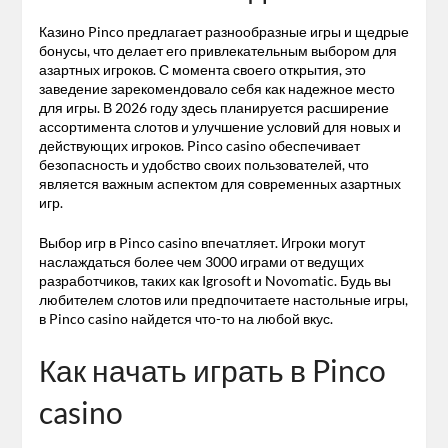
Казино Pinco предлагает разнообразные игры и щедрые
бонусы, что делает его привлекательным выбором для
азартных игроков. С момента своего открытия, это
заведение зарекомендовало себя как надежное место
для игры. В 2026 году здесь планируется расширение
ассортимента слотов и улучшение условий для новых и
действующих игроков. Pinco casino обеспечивает
безопасность и удобство своих пользователей, что
является важным аспектом для современных азартных
игр.
Выбор игр в Pinco casino впечатляет. Игроки могут
наслаждаться более чем 3000 играми от ведущих
разработчиков, таких как Igrosoft и Novomatic. Будь вы
любителем слотов или предпочитаете настольные игры,
в Pinco casino найдется что-то на любой вкус.
Как начать играть в Pinco
casino