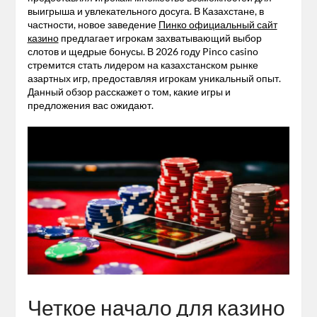
выигрыша и увлекательного досуга. В Казахстане, в
частности, новое заведение
Пинко официальный сайт
казино
предлагает игрокам захватывающий выбор
слотов и щедрые бонусы. В 2026 году Pinco casino
стремится стать лидером на казахстанском рынке
азартных игр, предоставляя игрокам уникальный опыт.
Данный обзор расскажет о том, какие игры и
предложения вас ожидают.
Четкое начало для казино