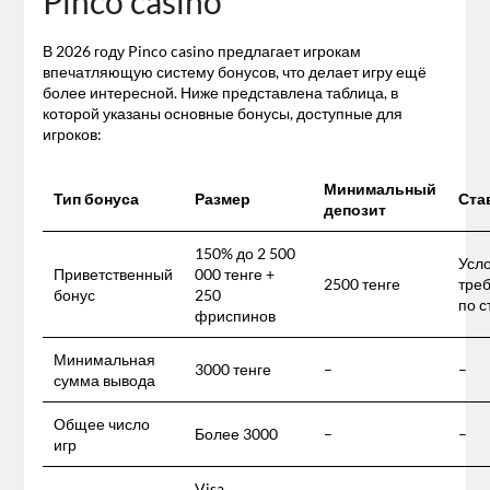
Pinco casino
В 2026 году Pinco casino предлагает игрокам
впечатляющую систему бонусов, что делает игру ещё
более интересной. Ниже представлена таблица, в
которой указаны основные бонусы, доступные для
игроков:
Минимальный
Тип бонуса
Размер
Ста
депозит
150% до 2 500
Усл
Приветственный
000 тенге +
2500 тенге
тре
бонус
250
по с
фриспинов
Минимальная
3000 тенге
–
–
сумма вывода
Общее число
Более 3000
–
–
игр
Visa,