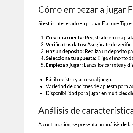
Cómo empezar a jugar F
Si estás interesado en probar Fortune Tigre
Crea una cuenta:
Regístrate en una plat
Verifica tus datos:
Asegúrate de verifica
Haz un depósito:
Realiza un depósito pa
Selecciona tu apuesta:
Elige el monto d
Empieza a jugar:
Lanza los carretes y di
Fácil registro y acceso al juego.
Variedad de opciones de apuesta para a
Disponibilidad para jugar en múltiples di
Análisis de característi
A continuación, se presenta un análisis de 