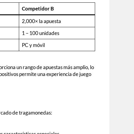
Competidor B
2,000× la apuesta
1 – 100 unidades
PC y móvil
orciona un rango de apuestas más amplio, lo
positivos permite una experiencia de juego
mercado de tragamonedas:
características especiales.