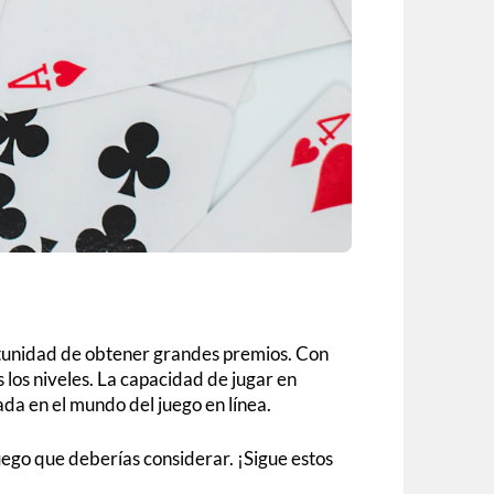
rtunidad de obtener grandes premios. Con
 los niveles. La capacidad de jugar en
ada en el mundo del juego en línea.
uego que deberías considerar. ¡Sigue estos