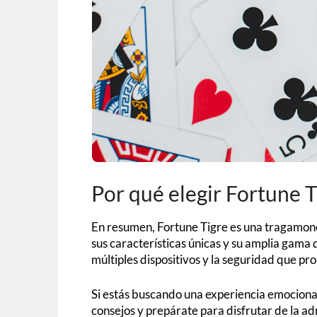
Por qué elegir Fortune T
En resumen, Fortune Tigre es una tragamone
sus características únicas y su amplia gama 
múltiples dispositivos y la seguridad que pr
Si estás buscando una experiencia emocionan
consejos y prepárate para disfrutar de la 