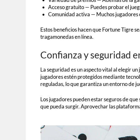
Acceso gratuito — Puedes probar el juego
Comunidad activa — Muchos jugadores com
Estos beneficios hacen que Fortune Tigre sea
tragamonedas en línea.
Confianza y seguridad e
La seguridad es un aspecto vital al elegir u
jugadores estén protegidos mediante tecnol
reguladas, lo que garantiza un entorno de ju
Los jugadores pueden estar seguros de que su
que pueda surgir. Aprovechar las plataforma