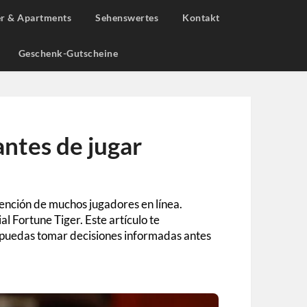
r & Apartments
Sehenswertes
Kontakt
Geschenk-Gutscheine
antes de jugar
ención de muchos jugadores en línea.
 Fortune Tiger. Este artículo te
e puedas tomar decisiones informadas antes