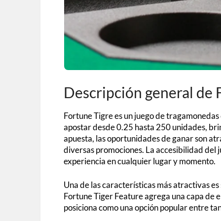
Descripción general de 
Fortune Tigre es un juego de tragamonedas 
apostar desde 0.25 hasta 250 unidades, bri
apuesta, las oportunidades de ganar son atr
diversas promociones. La accesibilidad del j
experiencia en cualquier lugar y momento.
Una de las características más atractivas e
Fortune Tiger Feature agrega una capa de emo
posiciona como una opción popular entre t