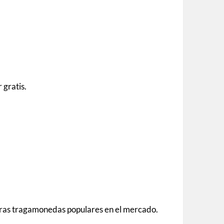
 gratis.
 otras tragamonedas populares en el mercado.