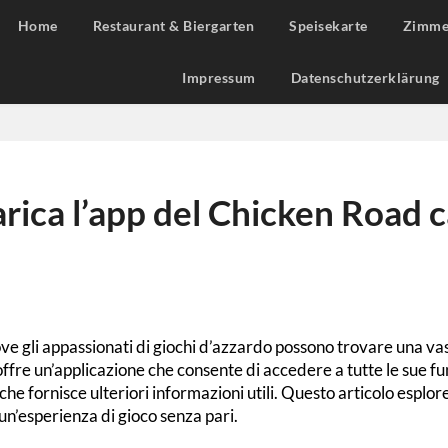
Home
Restaurant & Biergarten
Speisekarte
Zimme
Impressum
Datenschutzerklärung
carica l’app del Chicken Road 
ove gli appassionati di giochi d’azzardo possono trovare una v
 offre un’applicazione che consente di accedere a tutte le sue 
 che fornisce ulteriori informazioni utili. Questo articolo esplo
un’esperienza di gioco senza pari.