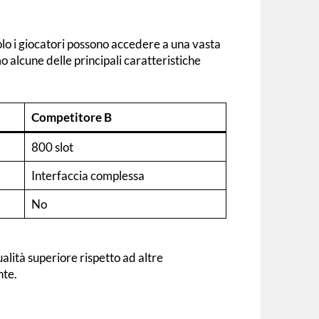
olo i giocatori possono accedere a una vasta
o alcune delle principali caratteristiche
Competitore B
800 slot
Interfaccia complessa
No
lità superiore rispetto ad altre
nte.