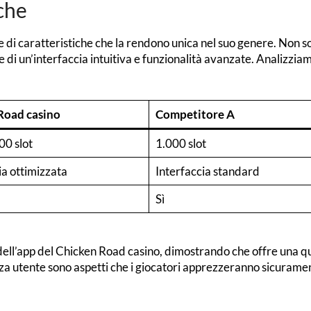
iche
e di caratteristiche che la rendono unica nel suo genere. Non s
di un’interfaccia intuitiva e funzionalità avanzate. Analizziam
Road casino
Competitore A
00 slot
1.000 slot
ia ottimizzata
Interfaccia standard
Sì
dell’app del Chicken Road casino, dimostrando che offre una qua
enza utente sono aspetti che i giocatori apprezzeranno sicurame