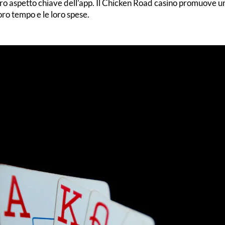
ltro aspetto chiave dell’app. Il Chicken Road casino promuove 
loro tempo e le loro spese.