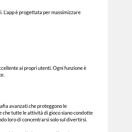
vi. L’app è progettata per massimizzare
cellente ai propri utenti. Ogni funzione è
te.
grafia avanzati che proteggono le
e che tutte le attività di gioco siano condotte
o loro di concentrarsi solo sul divertirsi.