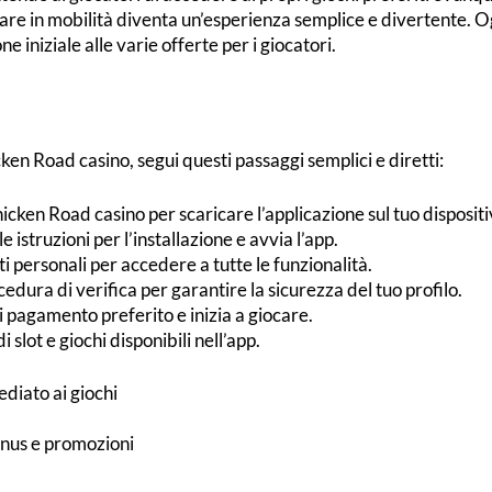
care in mobilità diventa un’esperienza semplice e divertente. O
e iniziale alle varie offerte per i giocatori.
en Road casino, segui questi passaggi semplici e diretti:
 Chicken Road casino per scaricare l’applicazione sul tuo disposit
e istruzioni per l’installazione e avvia l’app.
ti personali per accedere a tutte le funzionalità.
dura di verifica per garantire la sicurezza del tuo profilo.
i pagamento preferito e inizia a giocare.
slot e giochi disponibili nell’app.
diato ai giochi
onus e promozioni