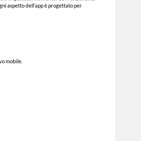
gni aspetto dell’app è progettato per
ivo mobile.