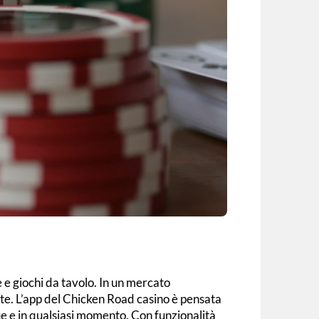
 e giochi da tavolo. In un mercato
ente. L’app del Chicken Road casino è pensata
ue e in qualsiasi momento. Con funzionalità