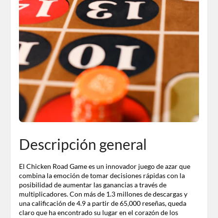
Descripción general
El Chicken Road Game es un innovador juego de azar que
combina la emoción de tomar decisiones rápidas con la
posibilidad de aumentar las ganancias a través de
multiplicadores. Con más de 1.3 millones de descargas y
una calificación de 4.9 a partir de 65,000 reseñas, queda
claro que ha encontrado su lugar en el corazón de los