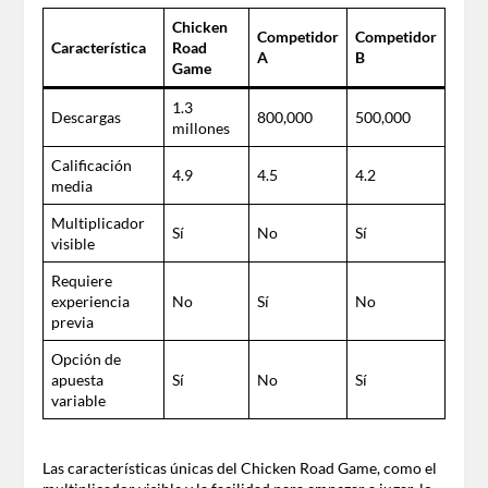
Chicken
Competidor
Competidor
Característica
Road
A
B
Game
1.3
Descargas
800,000
500,000
millones
Calificación
4.9
4.5
4.2
media
Multiplicador
Sí
No
Sí
visible
Requiere
experiencia
No
Sí
No
previa
Opción de
apuesta
Sí
No
Sí
variable
Las características únicas del Chicken Road Game, como el