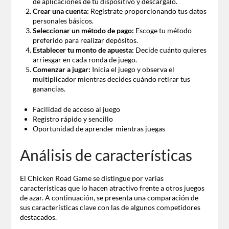
de aplicaciones de tu dispositivo y descárgalo.
Crear una cuenta:
Regístrate proporcionando tus datos
personales básicos.
Seleccionar un método de pago:
Escoge tu método
preferido para realizar depósitos.
Establecer tu monto de apuesta:
Decide cuánto quieres
arriesgar en cada ronda de juego.
Comenzar a jugar:
Inicia el juego y observa el
multiplicador mientras decides cuándo retirar tus
ganancias.
Facilidad de acceso al juego
Registro rápido y sencillo
Oportunidad de aprender mientras juegas
Análisis de características
El Chicken Road Game se distingue por varias
características que lo hacen atractivo frente a otros juegos
de azar. A continuación, se presenta una comparación de
sus características clave con las de algunos competidores
destacados.