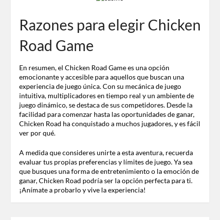
Razones para elegir Chicken
Road Game
En resumen, el Chicken Road Game es una opción
emocionante y accesible para aquellos que buscan una
experiencia de juego única. Con su mecánica de juego
intuitiva, multiplicadores en tiempo real y un ambiente de
juego dinámico, se destaca de sus competidores. Desde la
facilidad para comenzar hasta las oportunidades de ganar,
Chicken Road ha conquistado a muchos jugadores, y es fácil
ver por qué.
A medida que consideres unirte a esta aventura, recuerda
evaluar tus propias preferencias y límites de juego. Ya sea
que busques una forma de entretenimiento o la emoción de
ganar, Chicken Road podría ser la opción perfecta para ti.
¡Anímate a probarlo y vive la experiencia!