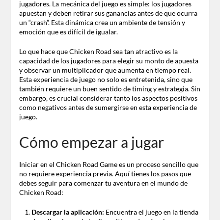
jugadores. La mecánica del juego es simple: los jugadores
apuestan y deben retirar sus ganancias antes de que ocurra
un “crash”. Esta dinámica crea un ambiente de tensión y
emoción que es difícil de igualar.
Lo que hace que Chicken Road sea tan atractivo es la
capacidad de los jugadores para elegir su monto de apuesta
y observar un multiplicador que aumenta en tiempo real.
Esta experiencia de juego no solo es entretenida, sino que
también requiere un buen sentido de timing y estrategia. Sin
embargo, es crucial considerar tanto los aspectos positivos
como negativos antes de sumergirse en esta experiencia de
juego.
Cómo empezar a jugar
Iniciar en el Chicken Road Game es un proceso sencillo que
no requiere experiencia previa. Aquí tienes los pasos que
debes seguir para comenzar tu aventura en el mundo de
Chicken Road:
Descargar la aplicación:
Encuentra el juego en la tienda