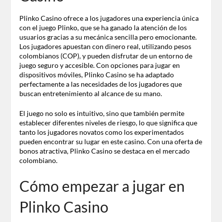
Plinko Casino ofrece a los jugadores una experiencia única
con el juego Plinko, que se ha ganado la atención de los
usuarios gracias a su mecánica sencilla pero emocionante.
Los jugadores apuestan con dinero real, utilizando pesos
colombianos (COP), y pueden disfrutar de un entorno de
juego seguro y accesible. Con opciones para jugar en
dispositivos móviles, Plinko Casino se ha adaptado
perfectamente a las necesidades de los jugadores que
buscan entretenimiento al alcance de su mano.
El juego no solo es intuitivo, sino que también permite
establecer diferentes niveles de riesgo, lo que significa que
tanto los jugadores novatos como los experimentados
pueden encontrar su lugar en este casino. Con una oferta de
bonos atractiva, Plinko Casino se destaca en el mercado
colombiano.
Cómo empezar a jugar en
Plinko Casino