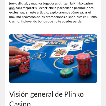
juego digital, y muchos jugadores utilizan la
Plinko casino
app
para mejorar su experiencia y acceder a promociones
exclusivas. En este artículo, exploraremos cómo sacar el
máximo provecho de las promociones disponibles en Plinko
Casino, incluyendo bonos que no te puedes perder.
Visión general de Plinko
Casino