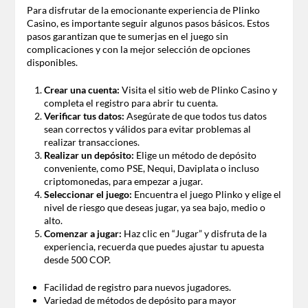
Para disfrutar de la emocionante experiencia de Plinko
Casino, es importante seguir algunos pasos básicos. Estos
pasos garantizan que te sumerjas en el juego sin
complicaciones y con la mejor selección de opciones
disponibles.
Crear una cuenta:
Visita el sitio web de Plinko Casino y
completa el registro para abrir tu cuenta.
Verificar tus datos:
Asegúrate de que todos tus datos
sean correctos y válidos para evitar problemas al
realizar transacciones.
Realizar un depósito:
Elige un método de depósito
conveniente, como PSE, Nequi, Daviplata o incluso
criptomonedas, para empezar a jugar.
Seleccionar el juego:
Encuentra el juego Plinko y elige el
nivel de riesgo que deseas jugar, ya sea bajo, medio o
alto.
Comenzar a jugar:
Haz clic en “Jugar” y disfruta de la
experiencia, recuerda que puedes ajustar tu apuesta
desde 500 COP.
Facilidad de registro para nuevos jugadores.
Variedad de métodos de depósito para mayor