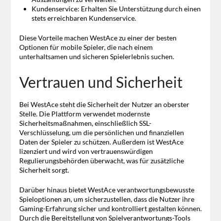
Kundenservice: Erhalten Sie Unterstützung durch einen
stets erreichbaren Kundenservice.
Diese Vorteile machen WestAce zu einer der besten
Optionen für mobile Spieler, die nach einem
unterhaltsamen und sicheren Spielerlebnis suchen.
Vertrauen und Sicherheit
Bei WestAce steht die Sicherheit der Nutzer an oberster
Stelle. Die Plattform verwendet modernste
Sicherheitsmaßnahmen, einschließlich SSL-
Verschlüsselung, um die persönlichen und finanziellen
Daten der Spieler zu schützen. Außerdem ist WestAce
lizenziert und wird von vertrauenswürdigen
Regulierungsbehörden überwacht, was für zusätzliche
Sicherheit sorgt.
Darüber hinaus bietet WestAce verantwortungsbewusste
Spieloptionen an, um sicherzustellen, dass die Nutzer ihre
Gaming-Erfahrung sicher und kontrolliert gestalten können.
Durch die Bereitstellung von Spielverantwortungs-Tools