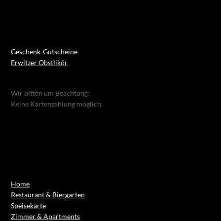
Geschenk-Gutscheine
Erwitzer Obstlikör
Wir bitten um Beachtung:
Keine Kartenzahlung möglich.
Home
Restaurant & Biergarten
Speisekarte
Zimmer & Apartments