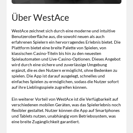
Über WestAce
WestAce zeichnet sich durch eine moderne und intuitive
Benutzeroberfläche aus, die sowohl neuen als auch
erfahrenen Spielern ein hervorragendes Erlebnis bietet. Die
Plattform bietet eine breite Palette von Spielen, von
klassischen Casino-Titeln bis hin zu den neuesten
Spielautomaten und Live-Casino-Optionen. Dieses Angebot
wird durch eine sichere und zuverlässige Umgebung
ergänzt, die es den Nutzern ermöglicht, ohne Bedenken zu
spielen. Die App ist darauf ausgelegt, schnelles und
einfaches Spielen zu ermöglichen, sodass die Nutzer sofort
auf ihre Lieblingsspiele zugreifen können.
Ein weiterer Vorteil von WestAce ist die Verfügbarkeit auf
verschiedenen mobilen Geräten, was das Spielerlebnis noch
flexibler gestaltet. Nutzer können die App auf Smartphones
und Tablets nutzen, unabhängig vom Betriebssystem, was
eine breite Zugänglichkeit garantiert.