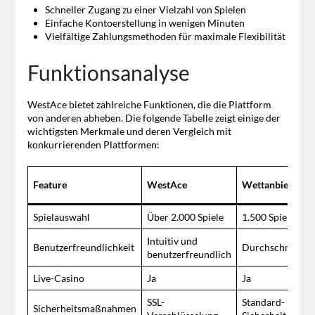
Schneller Zugang zu einer Vielzahl von Spielen
Einfache Kontoerstellung in wenigen Minuten
Vielfältige Zahlungsmethoden für maximale Flexibilität
Funktionsanalyse
WestAce bietet zahlreiche Funktionen, die die Plattform
von anderen abheben. Die folgende Tabelle zeigt einige der
wichtigsten Merkmale und deren Vergleich mit
konkurrierenden Plattformen:
Feature
WestAce
Wettanbieter A
Spielauswahl
Über 2.000 Spiele
1.500 Spiele
Intuitiv und
Benutzerfreundlichkeit
Durchschnittlic
benutzerfreundlich
Live-Casino
Ja
Ja
SSL-
Standard-
Sicherheitsmaßnahmen