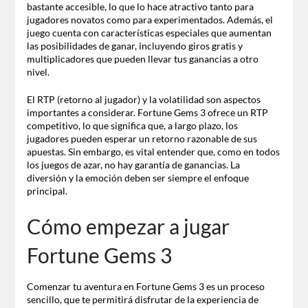
bastante accesible, lo que lo hace atractivo tanto para
jugadores novatos como para experimentados. Además, el
juego cuenta con características especiales que aumentan
las posibilidades de ganar, incluyendo giros gratis y
multiplicadores que pueden llevar tus ganancias a otro
nivel.
El RTP (retorno al jugador) y la volatilidad son aspectos
importantes a considerar. Fortune Gems 3 ofrece un RTP
competitivo, lo que significa que, a largo plazo, los
jugadores pueden esperar un retorno razonable de sus
apuestas. Sin embargo, es vital entender que, como en todos
los juegos de azar, no hay garantía de ganancias. La
diversión y la emoción deben ser siempre el enfoque
principal.
Cómo empezar a jugar
Fortune Gems 3
Comenzar tu aventura en Fortune Gems 3 es un proceso
sencillo, que te permitirá disfrutar de la experiencia de