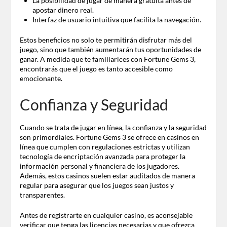
La posibilidad de jugar de manera gratuita antes de
apostar dinero real.
Interfaz de usuario intuitiva que facilita la navegación.
Estos beneficios no solo te permitirán disfrutar más del
juego, sino que también aumentarán tus oportunidades de
ganar. A medida que te familiarices con Fortune Gems 3,
encontrarás que el juego es tanto accesible como
emocionante.
Confianza y Seguridad
Cuando se trata de jugar en línea, la confianza y la seguridad
son primordiales. Fortune Gems 3 se ofrece en casinos en
línea que cumplen con regulaciones estrictas y utilizan
tecnología de encriptación avanzada para proteger la
información personal y financiera de los jugadores.
Además, estos casinos suelen estar auditados de manera
regular para asegurar que los juegos sean justos y
transparentes.
Antes de registrarte en cualquier casino, es aconsejable
verificar que tenga las licencias necesarias y que ofrezca