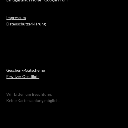
Impressum
Datenschutzerklärung
Geschenk-Gutscheine
Erwitzer Obstlikör
Wir bitten um Beachtung:
Keine Kartenzahlung möglich.