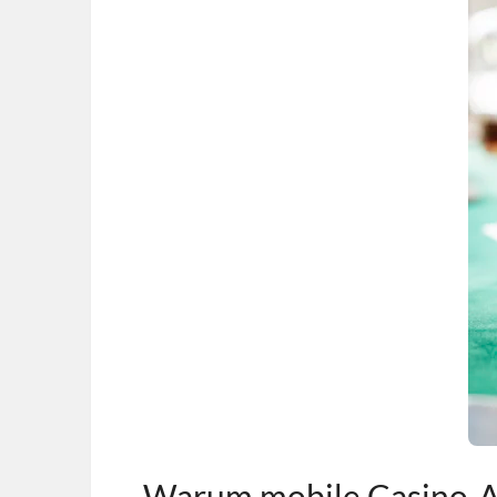
Warum mobile Casino-A