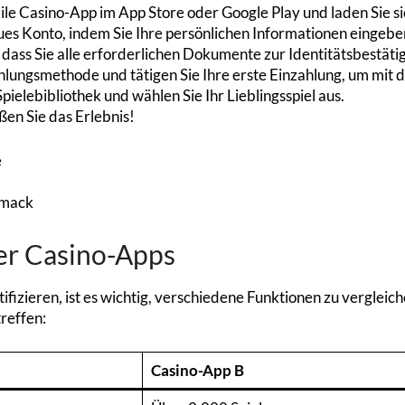
le Casino-App im App Store oder Google Play und laden Sie si
eues Konto, indem Sie Ihre persönlichen Informationen eingebe
r, dass Sie alle erforderlichen Dokumente zur Identitätsbestäti
lungsmethode und tätigen Sie Ihre erste Einzahlung, um mit 
ielebibliothek und wählen Sie Ihr Lieblingsspiel aus.
ßen Sie das Erlebnis!
e
hmack
er Casino-Apps
fizieren, ist es wichtig, verschiedene Funktionen zu vergleich
reffen:
Casino-App B