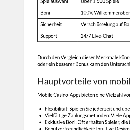
Spielauswahl
Über 1.500 Spiele
Boni
100% Willkommensbon
Sicherheit
Verschlüsselung auf B
Support
24/7 Live-Chat
Durch den Vergleich dieser Merkmale können
oder ein besserer Bonus kann den Untersch
Hauptvorteile von mobi
Mobile Casino-Apps bieten eine Vielzahl von 
Flexibilität: Spielen Sie jederzeit und üb
Vielfältige Zahlungsmethoden: Viele Ap
Exklusive Boni: Oft erhalten Spieler, di
Benutzerfreundlichkeit: Intuitive Designs