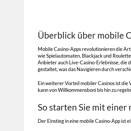
Überblick über mobile 
Mobile Casino-Apps revolutionieren die Art
wie Spielautomaten, Blackjack und Roulette 
Anbieter auch Live-Casino-Erlebnisse, die d
gestaltet, was das Navigieren durch verschi
Ein weiterer Vorteil mobiler Casinos ist die
kann von Willkommensboni bis hin zu regelmä
So starten Sie mit eine
Der Einstieg in eine mobile Casino-App ist ei