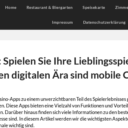
Home
Restaurant & Biergarten
Speisekarte
Zimme
Impressum
Datenschutzerklärung
Spielen Sie Ihre Lieblingsspi
gen digitalen Ära sind mobile 
asino-Apps zu einem unverzichtbaren Teil des Spielerlebnisses
en. Diese Apps bieten eine Vielzahl von Funktionen und Vorteil
 Darüber hinaus finden sich viele Informationen zu den best
resse sind. In diesem Artikel werden wir die wichtigsten Asp
le wichtig sind.