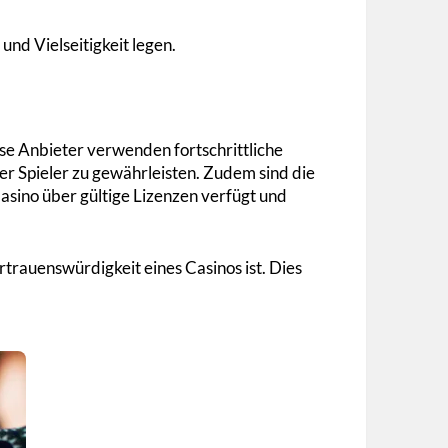
und Vielseitigkeit legen.
öse Anbieter verwenden fortschrittliche
r Spieler zu gewährleisten. Zudem sind die
asino über gültige Lizenzen verfügt und
rtrauenswürdigkeit eines Casinos ist. Dies