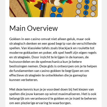
Main Overview
Gokken in een casino omvat niet alleen geluk, maar ook
strategisch denken en een goed begrip van de verschillende
spellen. Van klassieke tafels zoals blackjack en roulette tot
moderne gokkasten en poker, elk spel heeft zijn eigen regels
en strategieën. Door inzicht te krijgen in de kansen, de
huisvoordelen en de spelmechanica kun je betere
beslissingen nemen. Deze gids is ontworpen om je te helpen
de fundamenten van casino gokken te begrijpen en om
effectieve strategieën te ontwikkelen die je gameplay
kunnen verbeteren.
Met deze kennis kun je je voordeel doen bij het kiezen van
spellen die jouw kansen op winst maximaliseren. Het is ook
belangrijk om verantwoord te gokken en je inzet te beheren
om een plezierige ervaring te waarborgen.