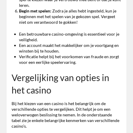
leren.
Begin met spelen:
Zodra je alles hebt ingesteld, kun je
beginnen met het spelen van je gekozen spel. Vergeet
niet om verantwoord te gokken!
Een betrouwbare casino-omgeving is essentieel voor je
veiligheid.
Een account maakt het makkelijker om je voortgang en
winsten bij te houden.
Verificatie helpt bij het voorkomen van fraude en zorgt
voor een eerlijke speelervaring.
Vergelijking van opties in
het casino
Bij het kiezen van een casino is het belangrijk om de
verschillende opties te vergelijken. Dit helpt je om een
weloverwogen beslissing te nemen. In de onderstaande
tabel zie je enkele belangrijke kenmerken van verschillende
casino’s.