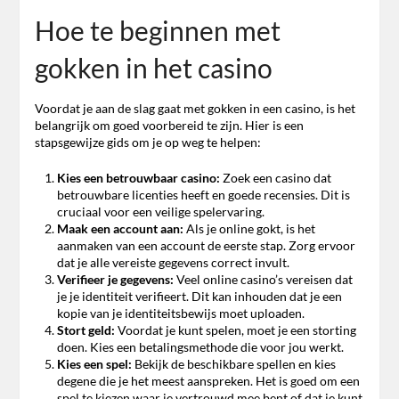
Hoe te beginnen met
gokken in het casino
Voordat je aan de slag gaat met gokken in een casino, is het
belangrijk om goed voorbereid te zijn. Hier is een
stapsgewijze gids om je op weg te helpen:
Kies een betrouwbaar casino:
Zoek een casino dat
betrouwbare licenties heeft en goede recensies. Dit is
cruciaal voor een veilige spelervaring.
Maak een account aan:
Als je online gokt, is het
aanmaken van een account de eerste stap. Zorg ervoor
dat je alle vereiste gegevens correct invult.
Verifieer je gegevens:
Veel online casino’s vereisen dat
je je identiteit verifieert. Dit kan inhouden dat je een
kopie van je identiteitsbewijs moet uploaden.
Stort geld:
Voordat je kunt spelen, moet je een storting
doen. Kies een betalingsmethode die voor jou werkt.
Kies een spel:
Bekijk de beschikbare spellen en kies
degene die je het meest aanspreken. Het is goed om een
spel te kiezen waar je vertrouwd mee bent of dat je kunt