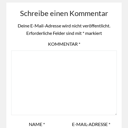
Schreibe einen Kommentar
Deine E-Mail-Adresse wird nicht veröffentlicht.
Erforderliche Felder sind mit
*
markiert
KOMMENTAR
*
NAME
*
E-MAIL-ADRESSE
*