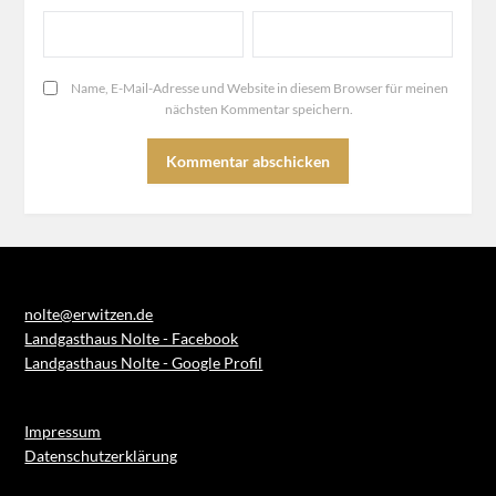
Name, E-Mail-Adresse und Website in diesem Browser für meinen
nächsten Kommentar speichern.
nolte@erwitzen.de
Landgasthaus Nolte - Facebook
Landgasthaus Nolte - Google Profil
Impressum
Datenschutzerklärung