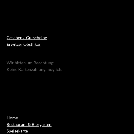
Geschenk-Gutscheine
Erwitzer Obstlikör
Wir bitten um Beachtung:
Keine Kartenzahlung möglich.
Home
Restaurant & Biergarten
Speisekarte