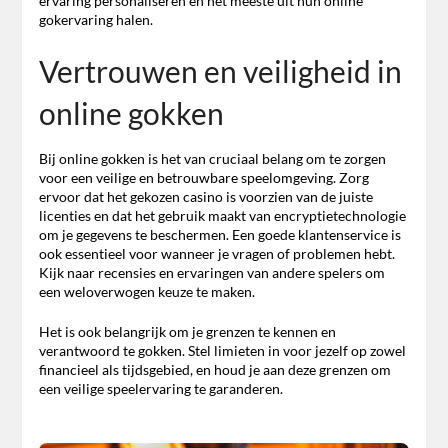
ervaring personaliseren en het meeste uit hun online
gokervaring halen.
Vertrouwen en veiligheid in
online gokken
Bij online gokken is het van cruciaal belang om te zorgen
voor een veilige en betrouwbare speelomgeving. Zorg
ervoor dat het gekozen casino is voorzien van de juiste
licenties en dat het gebruik maakt van encryptietechnologie
om je gegevens te beschermen. Een goede klantenservice is
ook essentieel voor wanneer je vragen of problemen hebt.
Kijk naar recensies en ervaringen van andere spelers om
een weloverwogen keuze te maken.
Het is ook belangrijk om je grenzen te kennen en
verantwoord te gokken. Stel limieten in voor jezelf op zowel
financieel als tijdsgebied, en houd je aan deze grenzen om
een veilige speelervaring te garanderen.