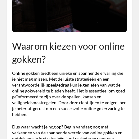
Waarom kiezen voor online
gokken?
Online gokken biedt een unieke en spannende ervaring die
je niet mag missen. Met de juiste strategieën en een
verantwoordelijk speelgedrag kun je genieten van wat de
online gokwereld te bieden heeft. Het is essentieel om goed
geïnformeerd te zijn over de spellen, kansen en
veiligheidsmaatregelen. Door deze richtlijnen te volgen, ben
je beter uitgerust om een succesvolle online gokervaring te
hebben.
Dus waar wacht je nog op? Begin vandaag nog met
verkennen van de spannende wereld van online gokken en
ontdek hoe je je strategieën kunt verbeteren voor een