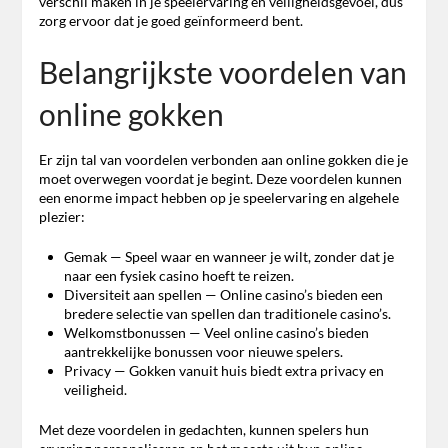
verschil maken in je speelervaring en veiligheidsgevoel, dus
zorg ervoor dat je goed geïnformeerd bent.
Belangrijkste voordelen van
online gokken
Er zijn tal van voordelen verbonden aan online gokken die je
moet overwegen voordat je begint. Deze voordelen kunnen
een enorme impact hebben op je speelervaring en algehele
plezier:
Gemak — Speel waar en wanneer je wilt, zonder dat je
naar een fysiek casino hoeft te reizen.
Diversiteit aan spellen — Online casino’s bieden een
bredere selectie van spellen dan traditionele casino’s.
Welkomstbonussen — Veel online casino’s bieden
aantrekkelijke bonussen voor nieuwe spelers.
Privacy — Gokken vanuit huis biedt extra privacy en
veiligheid.
Met deze voordelen in gedachten, kunnen spelers hun