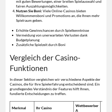
mit guten Bewertungen, einer breiten Spielauswahl und
fairen Auszahlungsmöglichkeiten.
Nutzen Sie Boni:
Viele Online-Casinos bieten
Willkommensboni und Promotions an, die Ihnen mehr
Spielraum geben.
Erhöhte Gewinnchancen durch Spielkenntnisse
Vermeidung von unerwarteten Verlusten dank
Budgetplanung
Zusätzliche Spielzeit durch Boni
Vergleich der Casino-
Funktionen
In dieser Sektion vergleichen wir verschiedene Aspekte der
Casinos, die für Ihre Spielerfahrung entscheidend sind. Ein
grundlegendes Verständnis der Features hilft Ihnen,
fundierte Entscheidungen zu treffen.
Wettbewerber
Wettb
Merkmal
Ihr Casino
A
B