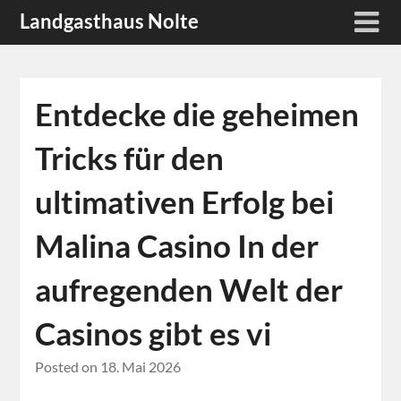
Landgasthaus Nolte
Entdecke die geheimen
Tricks für den
ultimativen Erfolg bei
Malina Casino In der
aufregenden Welt der
Casinos gibt es vi
Posted on
18. Mai 2026