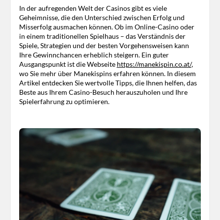
In der aufregenden Welt der Casinos gibt es viele
Geheimnisse, die den Unterschied zwischen Erfolg und
Misserfolg ausmachen können. Ob im Online-Casino oder
in einem traditionellen Spielhaus – das Verständnis der
Spiele, Strategien und der besten Vorgehensweisen kann
Ihre Gewinnchancen erheblich steigern. Ein guter
Ausgangspunkt ist die Webseite
https://manekispin.co.at/
,
wo Sie mehr über Manekispins erfahren können. In diesem
Artikel entdecken Sie wertvolle Tipps, die Ihnen helfen, das
Beste aus Ihrem Casino-Besuch herauszuholen und Ihre
Spielerfahrung zu optimieren.