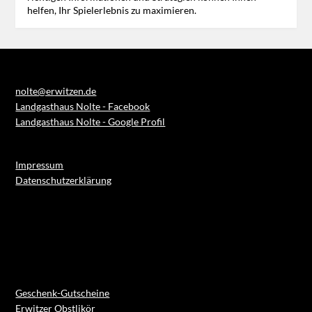
helfen, Ihr Spielerlebnis zu maximieren.
nolte@erwitzen.de
Landgasthaus Nolte - Facebook
Landgasthaus Nolte - Google Profil
Impressum
Datenschutzerklärung
Geschenk-Gutscheine
Erwitzer Obstlikör