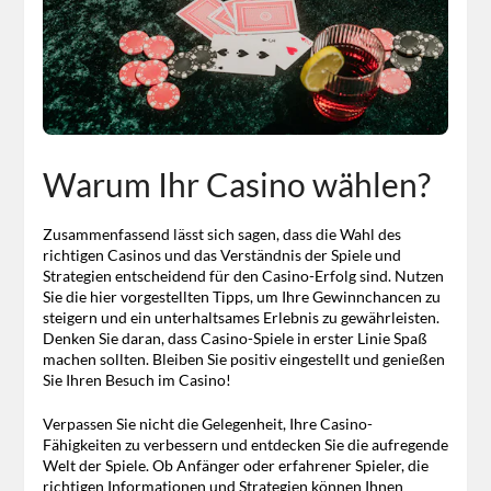
Warum Ihr Casino wählen?
Zusammenfassend lässt sich sagen, dass die Wahl des
richtigen Casinos und das Verständnis der Spiele und
Strategien entscheidend für den Casino-Erfolg sind. Nutzen
Sie die hier vorgestellten Tipps, um Ihre Gewinnchancen zu
steigern und ein unterhaltsames Erlebnis zu gewährleisten.
Denken Sie daran, dass Casino-Spiele in erster Linie Spaß
machen sollten. Bleiben Sie positiv eingestellt und genießen
Sie Ihren Besuch im Casino!
Verpassen Sie nicht die Gelegenheit, Ihre Casino-
Fähigkeiten zu verbessern und entdecken Sie die aufregende
Welt der Spiele. Ob Anfänger oder erfahrener Spieler, die
richtigen Informationen und Strategien können Ihnen