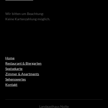
Wir bitten um Beachtung:
Keine Kartenzahlung möglich.
Home
Restaurant & Biergarten
Speisekarte
Zimmer & Apartments
Sehenswertes
Kontakt
Landgasthaus Nolte